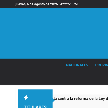
Saltar
jueves, 6 de agosto de 2026
4:22:52 PM
al
contenido
NACIONALES
PROVIN
otesta contra la reforma de la Ley de Tierras
TITULARES