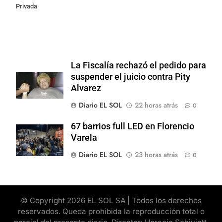
Privada
La Fiscalía rechazó el pedido para
suspender el juicio contra Pity
Alvarez
Diario EL SOL
22 horas atrás
0
67 barrios full LED en Florencio
Varela
Diario EL SOL
23 horas atrás
0
© Copyright 2026 EL SOL SA | Todos los derechos
reservados. Queda prohibida la reproducción total o