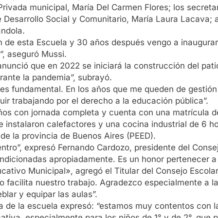
a Privada municipal, María Del Carmen Flores; los secret
 Desarrollo Social y Comunitario, María Laura Lacava; a
ándola.
n de esta Escuela y 30 años después vengo a inaugurar
”, aseguró Mussi.
anunció que en 2022 se iniciará la construcción del patio
rante la pandemia”, subrayó.
, es fundamental. En los años que me queden de gestión
r trabajando por el derecho a la educación pública”.
os con jornada completa y cuenta con una matrícula d
e instalaron calefactores y una cocina industrial de 6 ho
e la provincia de Buenos Aires (PEED).
ntro”, expresó Fernando Cardozo, presidente del Consej
ondicionadas apropiadamente. Es un honor pertenecer a 
cativo Municipal», agregó el Titular del Consejo Escol
o facilita nuestro trabajo. Agradezco especialmente a l
lar y equipar las aulas”.
a de la escuela expresó: “estamos muy contentos con la
iva, especialmente para los niños de 1° y de 2°, que p