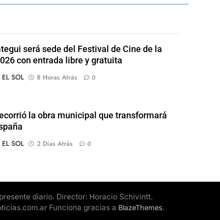
tegui será sede del Festival de Cine de la
026 con entrada libre y gratuita
o EL SOL
8 Horas Atrás
0
recorrió la obra municipal que transformará
España
o EL SOL
2 Días Atrás
0
esente diario. Director: Horacio Schivintt.
oticias.com.ar Funciona gracias a
.
BlazeThemes