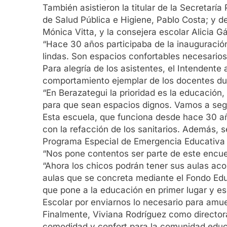
También asistieron la titular de la Secretarí
de Salud Pública e Higiene, Pablo Costa; y de
Mónica Vitta, y la consejera escolar Alicia G
“Hace 30 años participaba de la inauguració
lindas. Son espacios confortables necesarios
Para alegría de los asistentes, el Intendente 
comportamiento ejemplar de los docentes du
“En Berazategui la prioridad es la educación
para que sean espacios dignos. Vamos a segui
Esta escuela, que funciona desde hace 30 añ
con la refacción de los sanitarios. Además, s
Programa Especial de Emergencia Educativa d
“Nos pone contentos ser parte de este encue
“Ahora los chicos podrán tener sus aulas ac
aulas que se concreta mediante el Fondo Edu
que pone a la educación en primer lugar y es
Escolar por enviarnos lo necesario para amueb
Finalmente, Viviana Rodríguez como director
comodidad y confort para la comunidad educat