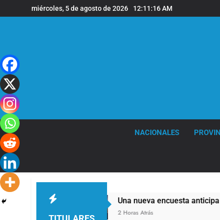
Saltar
miércoles, 5 de agosto de 2026
12:11:17 AM
al
contenido
NACIONALES
PROVIN
relación
Una nueva encuesta anticipa gran pa
2 Horas Atrás
TITULARES