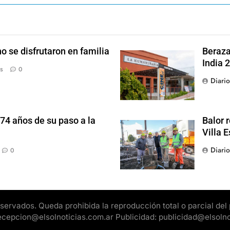
o se disfrutaron en familia
Beraza
India 2
s
0
Diari
 74 años de su paso a la
Balor 
Villa 
Diari
0
rvados. Queda prohibida la reproducción total o parcial del pr
 recepcion@elsolnoticias.com.ar Publicidad: publicidad@elsoln