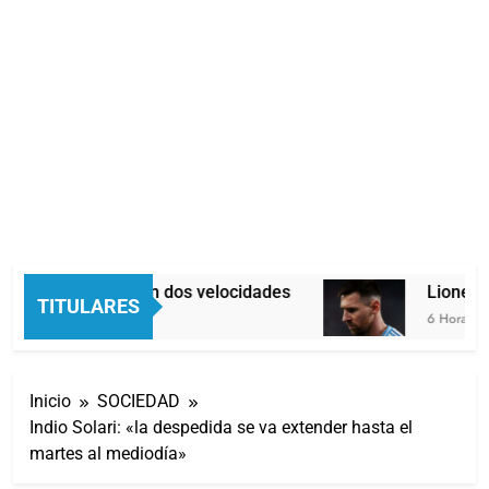
Economía en dos velocidades
Lionel Me
TITULARES
5 Horas Atrás
6 Horas Atrá
Inicio
SOCIEDAD
Indio Solari: «la despedida se va extender hasta el
martes al mediodía»