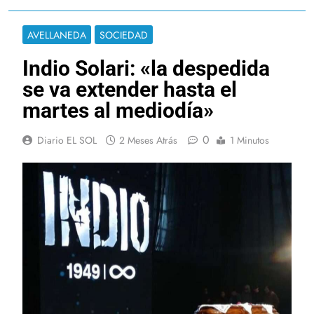
AVELLANEDA
SOCIEDAD
Indio Solari: «la despedida
se va extender hasta el
martes al mediodía»
0
Diario EL SOL
2 Meses Atrás
1 Minutos