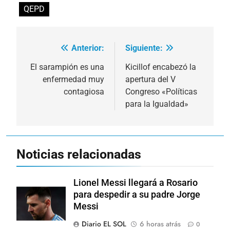
QEPD
Anterior:
Siguiente:
Navegación
de
El sarampión es una
Kicillof encabezó la
enfermedad muy
apertura del V
entradas
contagiosa
Congreso «Políticas
para la Igualdad»
Noticias relacionadas
Lionel Messi llegará a Rosario
para despedir a su padre Jorge
Messi
Diario EL SOL
6 horas atrás
0