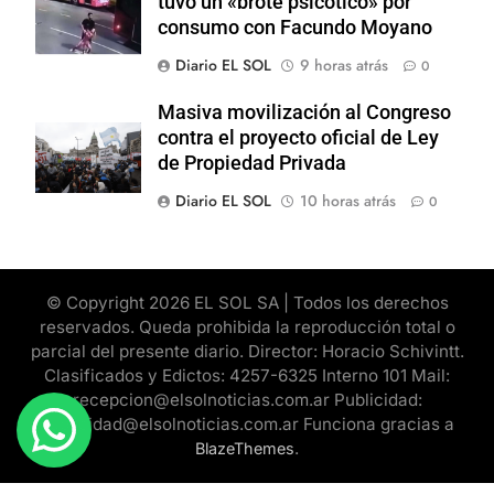
tuvo un «brote psicótico» por
consumo con Facundo Moyano
Diario EL SOL
9 horas atrás
0
Masiva movilización al Congreso
contra el proyecto oficial de Ley
de Propiedad Privada
Diario EL SOL
10 horas atrás
0
© Copyright 2026 EL SOL SA | Todos los derechos
reservados. Queda prohibida la reproducción total o
parcial del presente diario. Director: Horacio Schivintt.
Clasificados y Edictos: 4257-6325 Interno 101 Mail:
recepcion@elsolnoticias.com.ar Publicidad:
publicidad@elsolnoticias.com.ar Funciona gracias a
.
BlazeThemes