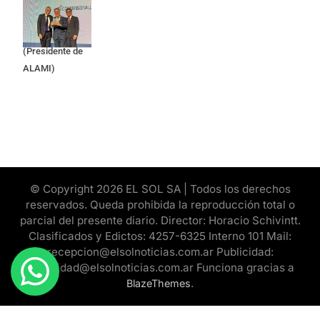
Apres Salud) y
Cristian Mazza
(Presidente de
ALAMI)
© Copyright 2026 EL SOL SA | Todos los derechos
reservados. Queda prohibida la reproducción total o
parcial del presente diario. Director: Horacio Schivintt.
Clasificados y Edictos: 4257-6325 Interno 101 Mail:
recepcion@elsolnoticias.com.ar Publicidad:
publicidad@elsolnoticias.com.ar Funciona gracias a
.
BlazeThemes