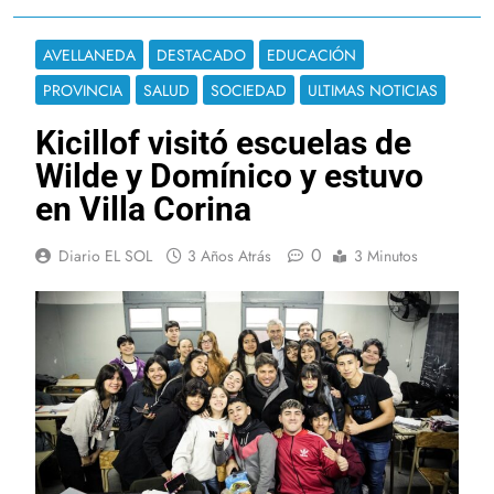
AVELLANEDA
DESTACADO
EDUCACIÓN
PROVINCIA
SALUD
SOCIEDAD
ULTIMAS NOTICIAS
Kicillof visitó escuelas de
Wilde y Domínico y estuvo
en Villa Corina
0
Diario EL SOL
3 Años Atrás
3 Minutos