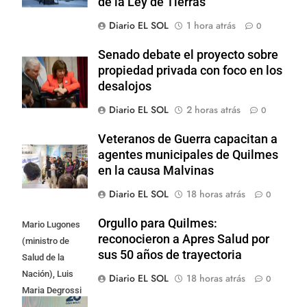
de la Ley de Tierras
Diario EL SOL
1 hora atrás
0
Senado debate el proyecto sobre
propiedad privada con foco en los
desalojos
Diario EL SOL
2 horas atrás
0
Veteranos de Guerra capacitan a
agentes municipales de Quilmes
en la causa Malvinas
Diario EL SOL
18 horas atrás
0
Orgullo para Quilmes:
Mario Lugones
reconocieron a Apres Salud por
(ministro de
sus 50 años de trayectoria
Salud de la
Nación), Luis
Diario EL SOL
18 horas atrás
0
Maria Degrossi
(Presidente de