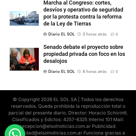
Marcha al Congreso: cortes,
desvíos y operativo de seguridad
por la protesta contra la reforma
de la Ley de Tierras
Diario EL SOL
5 horas atrás
0
Senado debate el proyecto sobre
propiedad privada con foco en los
desalojos
Diario EL SOL
8 horas atrás
0
© Copyright 2026 EL SOL SA | Todos los derechos
reservados. Queda prohibida la reproducción total o
parcial del presente diario. Director: Horacio Schivintt.
Clasificados y Edictos: 4257-6325 Interno 101 Mail:
recepcion@elsolnoticias.com.ar Publicidad:
publicidad@elsolnoticias.com.ar Funciona gracias a