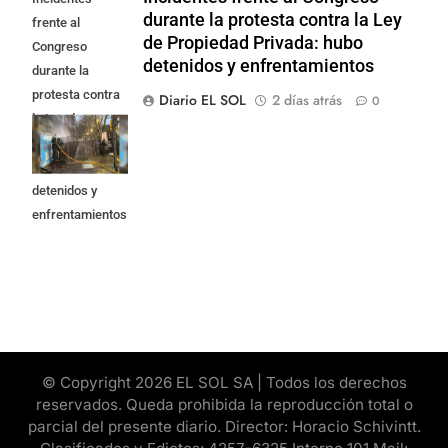
durante la protesta contra la Ley
frente al
de Propiedad Privada: hubo
Congreso
detenidos y enfrentamientos
durante la
protesta contra
Diario EL SOL
2 días atrás
0
la Ley de
Propiedad
Privada: hubo
detenidos y
enfrentamientos
© Copyright 2026 EL SOL SA | Todos los derechos
reservados. Queda prohibida la reproducción total o
parcial del presente diario. Director: Horacio Schivintt.