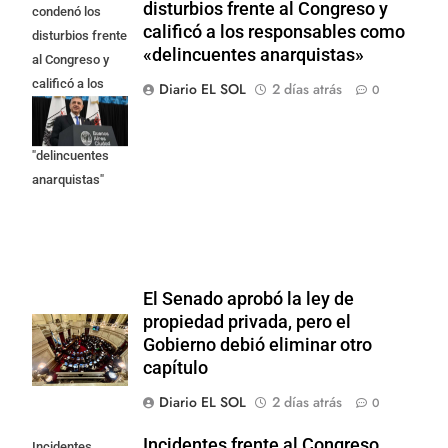
disturbios frente al Congreso y
condenó los
calificó a los responsables como
disturbios frente
«delincuentes anarquistas»
al Congreso y
calificó a los
Diario EL SOL
2 días atrás
0
responsables
como
"delincuentes
anarquistas"
El Senado aprobó la ley de
propiedad privada, pero el
Gobierno debió eliminar otro
capítulo
Diario EL SOL
2 días atrás
0
Incidentes frente al Congreso
Incidentes