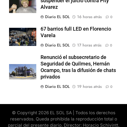
suspender el juicio contra Pity
Alvarez
Diario EL SOL
16 horas atrás
0
67 barrios full LED en Florencio
Varela
Diario EL SOL
17 horas atrás
0
Renunció el subsecretario de
Seguridad de Quilmes, Hernán
Ocampo, tras la difusión de chats
privados
Diario EL SOL
19 horas atrás
0
© Copyright 2026 EL SOL SA | Todos los derechos
reservados. Queda prohibida la reproducción total o
parcial del presente diario. Director: Horacio Schivintt.