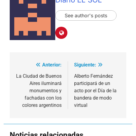
See author's posts
Anterior:
Siguiente:
Navegación
de
La Ciudad de Buenos
Alberto Fernández
Aires iluminará
participará de un
entradas
monumentos y
acto por el Día de la
fachadas con los
bandera de modo
colores argentinos
virtual
Noticias relacionadas