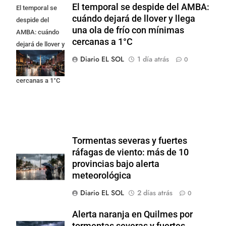
El temporal se despide del AMBA:
El temporal se
cuándo dejará de llover y llega
despide del
una ola de frío con mínimas
AMBA: cuándo
cercanas a 1°C
dejará de llover y
llega una ola de
Diario EL SOL
1 día atrás
0
frío con mínimas
cercanas a 1°C
Tormentas severas y fuertes
ráfagas de viento: más de 10
provincias bajo alerta
meteorológica
Diario EL SOL
2 días atrás
0
Alerta naranja en Quilmes por
tormentas severas y fuertes