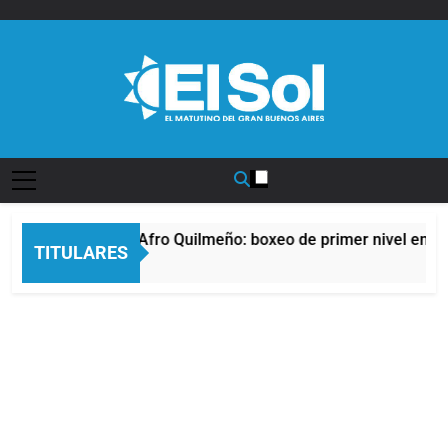
Saltar
al
contenido
Diario EL SOL
La noche del Afro Quilmeño: boxeo de primer nivel en la 
TITULARES
14 Horas Atrás