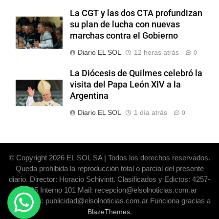
La CGT y las dos CTA profundizan
su plan de lucha con nuevas
marchas contra el Gobierno
Diario EL SOL
12 horas atrás
0
La Diócesis de Quilmes celebró la
visita del Papa León XIV a la
Argentina
Diario EL SOL
1 día atrás
0
© Copyright 2026 EL SOL SA | Todos los derechos reservados.
Queda prohibida la reproducción total o parcial del presente
diario. Director: Horacio Schivintt. Clasificados y Edictos: 4257-
6325 Interno 101 Mail: recepcion@elsolnoticias.com.ar
Publicidad: publicidad@elsolnoticias.com.ar Funciona gracias a
.
BlazeThemes