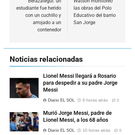
de
Berazategui: un
Watson monitoreó
estudiante fue herido
las obras del Polo
entradas
con un cuchillo y
Educativo del barrio
arrojado a un
San Jorge
contenedor
Noticias relacionadas
Lionel Messi llegará a Rosario
para despedir a su padre Jorge
Messi
Diario EL SOL
6 horas atrás
0
Murió Jorge Messi, padre de
Lionel Messi, a los 68 años
Diario EL SOL
10 horas atrás
0