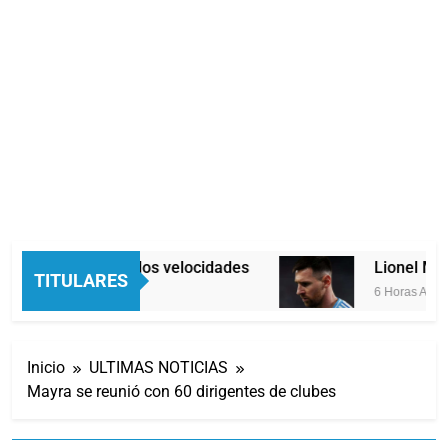
Economía en dos velocidades
Lionel Messi
TITULARES
5 Horas Atrás
6 Horas Atrás
Inicio
ULTIMAS NOTICIAS
Mayra se reunió con 60 dirigentes de clubes