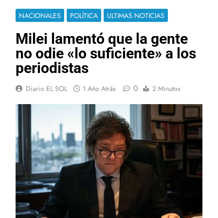
NACIONALES
POLÍTICA
ULTIMAS NOTICIAS
Milei lamentó que la gente
no odie «lo suficiente» a los
periodistas
0
Diario EL SOL
1 Año Atrás
2 Minutos