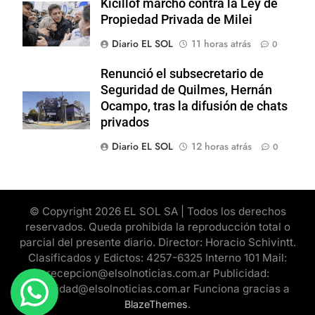
Kicillof marchó contra la Ley de
Propiedad Privada de Milei
Diario EL SOL
11 horas atrás
0
Renunció el subsecretario de
Seguridad de Quilmes, Hernán
Ocampo, tras la difusión de chats
privados
Diario EL SOL
12 horas atrás
0
© Copyright 2026 EL SOL SA | Todos los derechos
reservados. Queda prohibida la reproducción total o
parcial del presente diario. Director: Horacio Schivintt.
Clasificados y Edictos: 4257-6325 Interno 101 Mail:
recepcion@elsolnoticias.com.ar Publicidad:
publicidad@elsolnoticias.com.ar Funciona gracias a
.
BlazeThemes