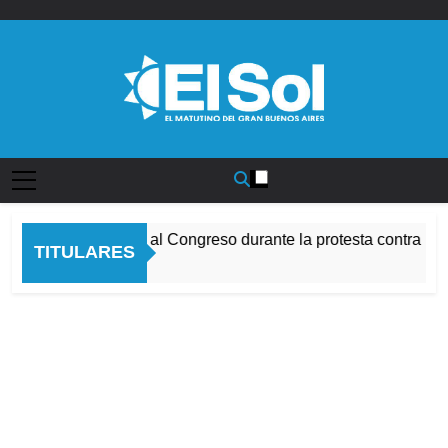
Saltar
al
contenido
Diario EL SOL
Incidentes frente al Congreso durante la protesta contra la 
TITULARES
4 Horas Atrás