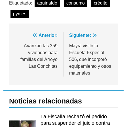
Etiquetado:
aguinaldo
consumo
crédito
pymes
Navegación
Anterior:
Siguiente:
de
Avanzan las 359
Mayra visitó la
viviendas para
Escuela Especial
entradas
familias del Arroyo
506, que incorporó
Las Conchitas
equipamiento y otros
materiales
Noticias relacionadas
La Fiscalía rechazó el pedido
para suspender el juicio contra