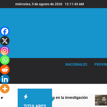
Saltar
miércoles, 5 de agosto de 2026
12:11:44 AM
al
contenido
NACIONALES
PROVIN
untas contradicciones en la investigación
Libe
6 Hora
TITULARES