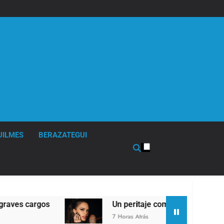
UILMES
BERAZATEGUI
gos
Un peritaje comprobó que Sofía Clerici no 
7 Horas Atrás