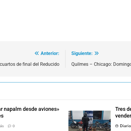
Anterior:
Siguiente:
cuartos de final del Reducido
Quilmes – Chicago: Domingo 
rar napalm desde aviones»
Tres d
es
vender
Diari
ás
0