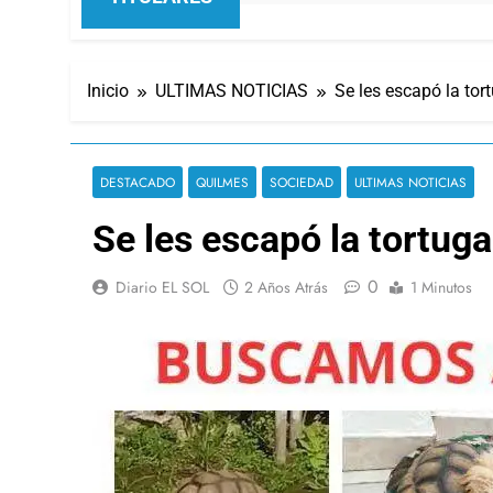
Inicio
ULTIMAS NOTICIAS
Se les escapó la tor
DESTACADO
QUILMES
SOCIEDAD
ULTIMAS NOTICIAS
Se les escapó la tortug
0
Diario EL SOL
2 Años Atrás
1 Minutos