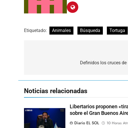
Etiquetado:
Animales
Búsqueda
Tortuga
Navegación
de
Definidos los cruces de 
entradas
Noticias relacionadas
Libertarios proponen «ti
sobre el Gran Buenos Air
Diario EL SOL
10 Horas Atr