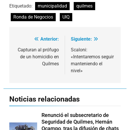
Etiquetado:
municipalidad
quilmes
Ronda de Negocios
UIQ
Anterior:
Siguiente:
Navegación
de
Capturan al prófugo
Scaloni:
de un homicidio en
«Intentaremos seguir
entradas
Quilmes
manteniendo el
nivel»
Noticias relacionadas
Renunció el subsecretario de
Seguridad de Quilmes, Hernán
Ocampo, tras la difusión de chats