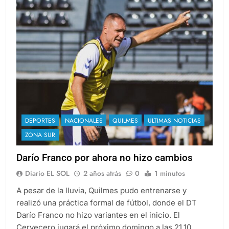
DEPORTES
NACIONALES
QUILMES
ULTIMAS NOTICIAS
ZONA SUR
Darío Franco por ahora no hizo cambios
Diario EL SOL
2 años atrás
0
1 minutos
A pesar de la lluvia, Quilmes pudo entrenarse y
realizó una práctica formal de fútbol, donde el DT
Darío Franco no hizo variantes en el inicio. El
Cervecero jugará el próximo domingo a las 21.10,