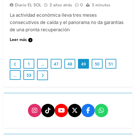
Diario EL SOL
2 años atrás
0
3 minutos
La actividad económica lleva tres meses
consecutivos de caída y el panorama no da garantías
de una pronta recuperación
Leer más
1
…
47
48
49
50
51
…
53