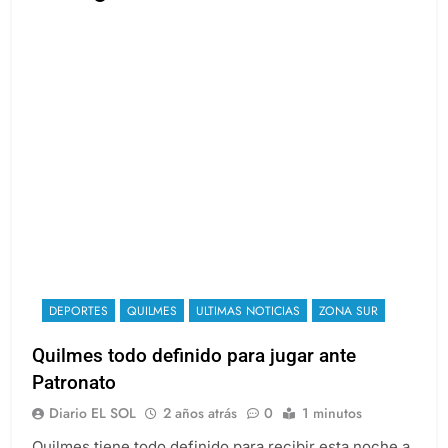
DEPORTES
QUILMES
ULTIMAS NOTICIAS
ZONA SUR
Quilmes todo definido para jugar ante
Patronato
Diario EL SOL
2 años atrás
0
1 minutos
Quilmes tiene todo definido para recibir esta noche a