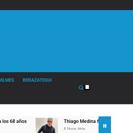
UILMES
BERAZATEGUI
Thiago Medina fue imputado formalmente por abu
8 Horas Atrás