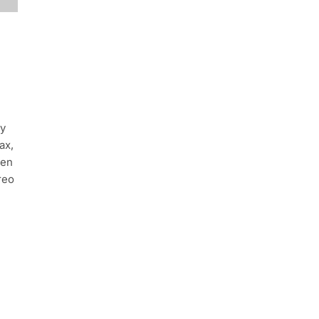
 y
ax,
uen
reo