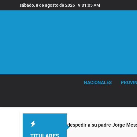
Saltar
sábado, 8 de agosto de 2026
9:31:06 AM
al
contenido
NACIONALES
PROVIN
Rosario para despedir a su padre Jorge Messi
TITULARES