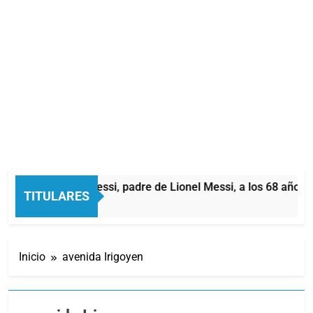
Murió Jorge Messi, padre de Lionel Messi, a los 68 años
TITULARES
4 Minutos Atrás
Inicio
avenida Irigoyen