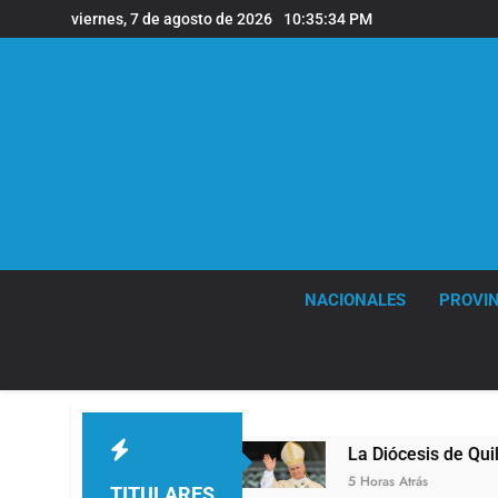
Saltar
viernes, 7 de agosto de 2026
10:35:35 PM
al
contenido
NACIONALES
PROVIN
lmes
La Diócesis de Quilmes celebró la visita 
5 Horas Atrás
TITULARES