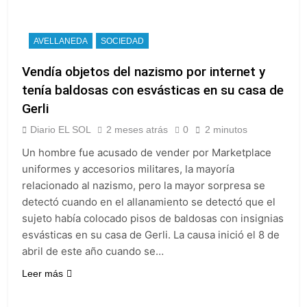
bajas de la semana
cada 7 de agosto y
2 Días Atrás
qué representa para
El Senado aprobó la
los argentinos
ley de propiedad
AVELLANEDA
SOCIEDAD
privada, pero el
2 Días Atrás
Gobierno debió
Vendía objetos del nazismo por internet y
Incidentes frente al
eliminar otro capítulo
Congreso durante la
tenía baldosas con esvásticas en su casa de
protesta contra la
3 Días Atrás
Gerli
Ley de Propiedad
La Fiscalía rechazó el
Privada: hubo
Diario EL SOL
2 meses atrás
0
2 minutos
pedido para
detenidos y
suspender el juicio
3 Días Atrás
Un hombre fue acusado de vender por Marketplace
enfrentamientos
contra Pity Alvarez
uniformes y accesorios militares, la mayoría
relacionado al nazismo, pero la mayor sorpresa se
detectó cuando en el allanamiento se detectó que el
sujeto había colocado pisos de baldosas con insignias
esvásticas en su casa de Gerli. La causa inició el 8 de
abril de este año cuando se…
Leer más