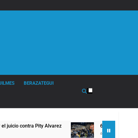
UILMES
BERAZATEGUI
y Alvarez
67 barrios full LED en Florencio Var
6 Horas Atrás