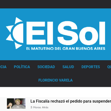
Diario EL SOL
CIA
POLÍTICA
SOCIEDAD
SALUD
DEPORTES
Q
FLORENCIO VARELA
 Fiscalía rechazó el pedido para suspender el juicio contra Pit
Horas Atrás