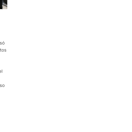
isó
tos
el
iso