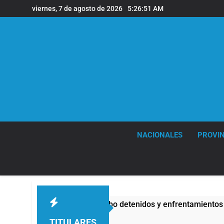
Saltar
viernes, 7 de agosto de 2026
5:26:53 AM
al
contenido
NACIONALES
PROVIN
d Privada: hubo detenidos y enfrentamientos
La
5 
TITULARES