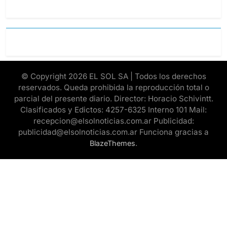
© Copyright 2026 EL SOL SA | Todos los derechos
reservados. Queda prohibida la reproducción total o
parcial del presente diario. Director: Horacio Schivintt.
Clasificados y Edictos: 4257-6325 Interno 101 Mail:
recepcion@elsolnoticias.com.ar Publicidad:
publicidad@elsolnoticias.com.ar Funciona gracias a
.
BlazeThemes