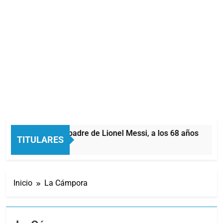
Jorge Messi, padre de Lionel Messi, a los 68 años
TITULARES
Atrás
Inicio
La Cámpora