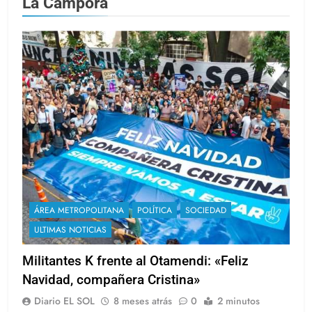
La Cámpora
ÁREA METROPOLITANA
POLÍTICA
SOCIEDAD
ULTIMAS NOTICIAS
Militantes K frente al Otamendi: «Feliz
Navidad, compañera Cristina»
Diario EL SOL
8 meses atrás
0
2 minutos