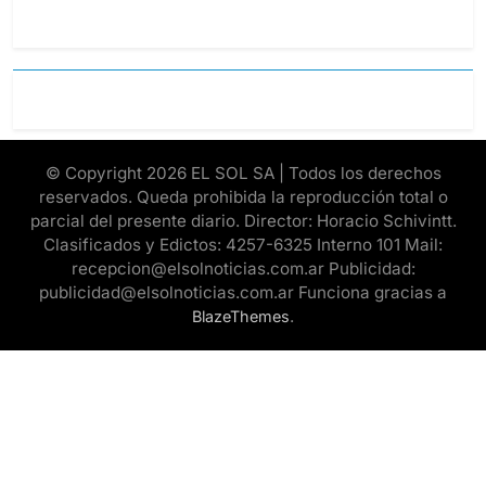
© Copyright 2026 EL SOL SA | Todos los derechos
reservados. Queda prohibida la reproducción total o
parcial del presente diario. Director: Horacio Schivintt.
Clasificados y Edictos: 4257-6325 Interno 101 Mail:
recepcion@elsolnoticias.com.ar Publicidad:
publicidad@elsolnoticias.com.ar Funciona gracias a
.
BlazeThemes