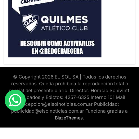
© Copyright 2026 EL SOL SA | Todos los derechos
reservados. Queda prohibida la reproducción total o
parcial del presente diario. Director: Horacio Schivintt.
Clasificados y Edictos: 4257-6325 Interno 101 Mail:
recepcion@elsolnoticias.com.ar Publicidad:
publicidad@elsolnoticias.com.ar Funciona gracias a
.
BlazeThemes