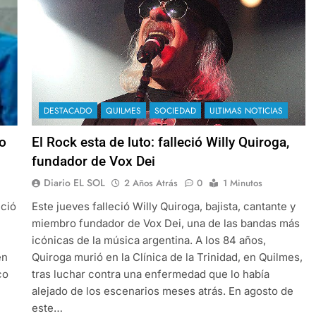
DESTACADO
QUILMES
SOCIEDAD
ULTIMAS NOTICIAS
co
El Rock esta de luto: falleció Willy Quiroga,
fundador de Vox Dei
Diario EL SOL
2 Años Atrás
0
1 Minutos
eció
Este jueves falleció Willy Quiroga, bajista, cantante y
miembro fundador de Vox Dei, una de las bandas más
icónicas de la música argentina. A los 84 años,
én
Quiroga murió en la Clínica de la Trinidad, en Quilmes,
co
tras luchar contra una enfermedad que lo había
alejado de los escenarios meses atrás. En agosto de
este…