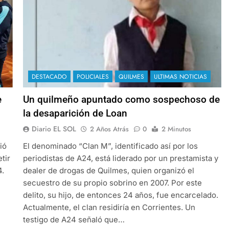
DESTACADO
POLICIALES
QUILMES
ULTIMAS NOTICIAS
e
Un quilmeño apuntado como sospechoso de
la desaparición de Loan
Diario EL SOL
2 Años Atrás
0
2 Minutos
ió
El denominado “Clan M”, identificado así por los
tir
periodistas de A24, está liderado por un prestamista y
4.
dealer de drogas de Quilmes, quien organizó el
secuestro de su propio sobrino en 2007. Por este
delito, su hijo, de entonces 24 años, fue encarcelado.
Actualmente, el clan residiría en Corrientes. Un
testigo de A24 señaló que…