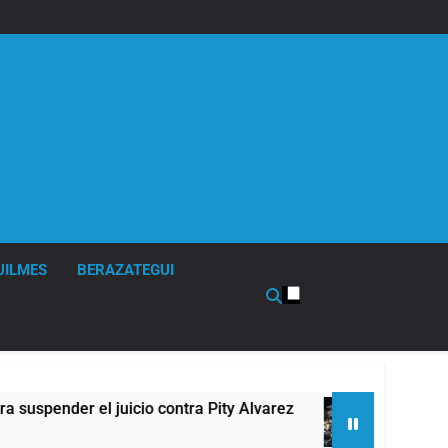
UILMES
BERAZATEGUI
 Pity Alvarez
67 barrios full LED en Florencio
9 Horas Atrás