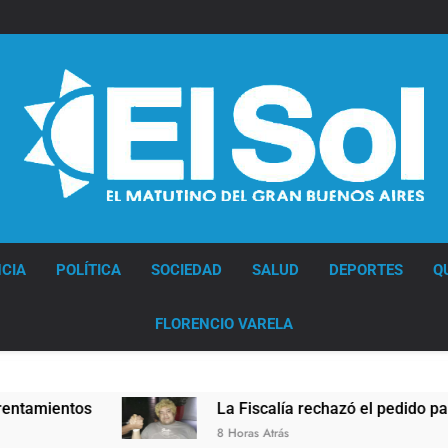
Diario EL SOL
CIA
POLÍTICA
SOCIEDAD
SALUD
DEPORTES
Q
FLORENCIO VARELA
La Fiscalía rechazó el pedido para suspender el juicio contra
8 Horas Atrás