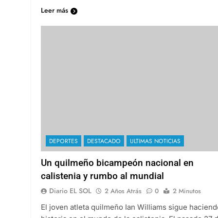
Leer más
DEPORTES
DESTACADO
ULTIMAS NOTICIAS
Un quilmeño bicampeón nacional en
calistenia y rumbo al mundial
Diario EL SOL
2 Años Atrás
0
2 Minutos
El joven atleta quilmeño Ian Williams sigue haciend