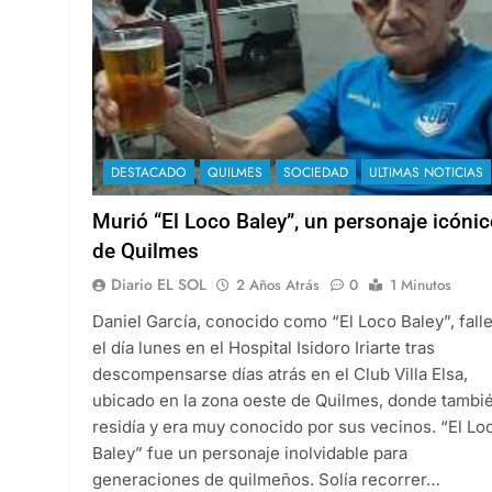
DESTACADO
QUILMES
SOCIEDAD
ULTIMAS NOTICIAS
Murió “El Loco Baley”, un personaje icóni
de Quilmes
Diario EL SOL
2 Años Atrás
0
1 Minutos
Daniel García, conocido como “El Loco Baley”, fall
el día lunes en el Hospital Isidoro Iriarte tras
descompensarse días atrás en el Club Villa Elsa,
ubicado en la zona oeste de Quilmes, donde tambi
residía y era muy conocido por sus vecinos. “El Lo
Baley” fue un personaje inolvidable para
generaciones de quilmeños. Solía recorrer…