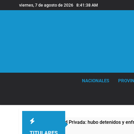
Saltar
viernes, 7 de agosto de 2026
8:41:39 AM
al
contenido
NACIONALES
PROVIN
edad Privada: hubo detenidos y enfrentamientos
TITULARES