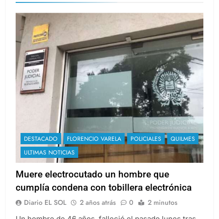
DESTACADO
FLORENCIO VARELA
POLICIALES
QUILMES
ULTIMAS NOTICIAS
Muere electrocutado un hombre que
cumplía condena con tobillera electrónica
Diario EL SOL
2 años atrás
0
2 minutos
Un hombre de 46 años, falleció el pasado lunes tras