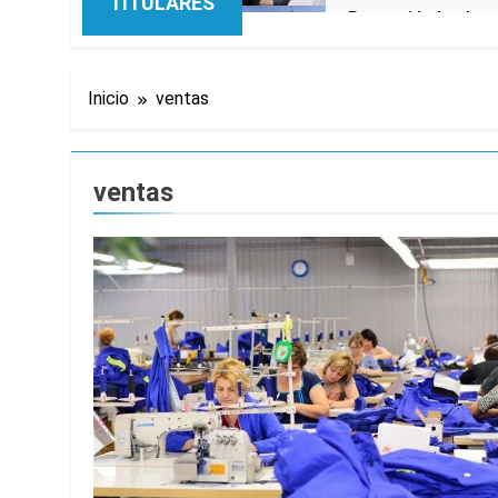
TITULARES
Renunció el subse
1 Hora Atrás
Candela Arizaga 
Inicio
ventas
2 Horas Atrás
La Libertad Avanza
2 Horas Atrás
Masiva movilizació
ventas
2 Horas Atrás
La Diócesis de Qui
3 Horas Atrás
La Línea 148 pasó
3 Horas Atrás
La Municipalidad d
3 Horas Atrás
Transporte: un as
4 Horas Atrás
Una gran convocat
5 Horas Atrás