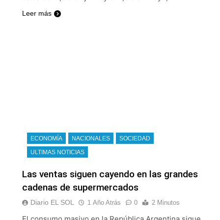
Leer más
ECONOMÍA
NACIONALES
SOCIEDAD
ULTIMAS NOTICIAS
Las ventas siguen cayendo en las grandes
cadenas de supermercados
Diario EL SOL
1 Año Atrás
0
2 Minutos
El consumo masivo en la República Argentina sigue