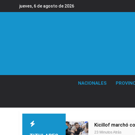
Saltar
jueves, 6 de agosto de 2026
al
contenido
NACIONALES
PROVINC
Kicillof marchó co
23 Minutos Atrás