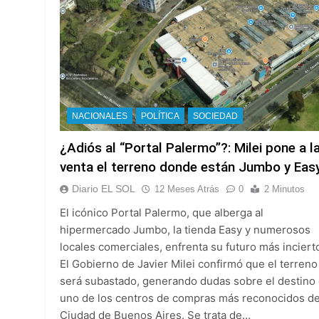
El oficialismo dio 
1 Día Atrás
NACIONALES
POLÍTICA
SOCIEDAD
¿Adiós al “Portal Palermo”?: Milei pone a l
venta el terreno donde están Jumbo y Eas
Diario EL SOL
12 Meses Atrás
0
2 Minutos
El icónico Portal Palermo, que alberga al
hipermercado Jumbo, la tienda Easy y numerosos
locales comerciales, enfrenta su futuro más inciert
El Gobierno de Javier Milei confirmó que el terreno
será subastado, generando dudas sobre el destino
uno de los centros de compras más reconocidos de
Ciudad de Buenos Aires. Se trata de…