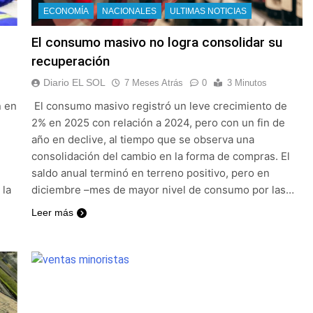
: cortes, desvíos y operativo de seguridad por la protesta c
ECONOMÍA
NACIONALES
ULTIMAS NOTICIAS
El consumo masivo no logra consolidar su
 y fuertes ráfagas de viento: más de 10 provincias bajo ale
recuperación
proyecto sobre propiedad privada con foco en los desalojos
Diario EL SOL
7 Meses Atrás
0
3 Minutos
n en
El consumo masivo registró un leve crecimiento de
orácico: una especialidad clave para el cuidado de la salud re
2% en 2025 con relación a 2024, pero con un fin de
año en declive, al tiempo que se observa una
 Quilmes por tormentas severas y fuertes ráfagas de viento
consolidación del cambio en la forma de compras. El
saldo anual terminó en terreno positivo, pero en
mente al abogado libertario que propuso tirar napalm sobre 
 la
diciembre –mes de mayor nivel de consumo por las…
Leer más
0 al líder Gimnasia de Jujuy y volvió a ilusionarse con el Red
, en el peor momento de su relación
a anticipa gran paridad para 2027 y da un ganador para el ba