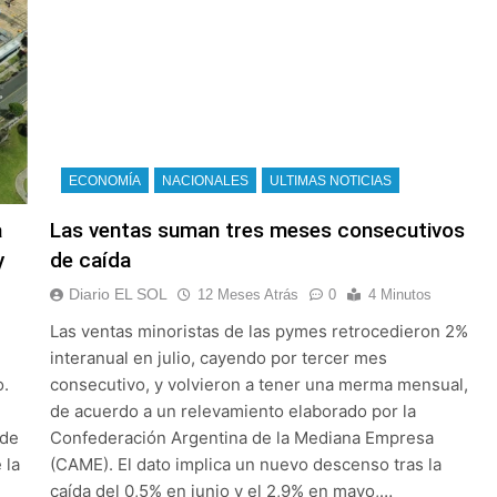
de baja la cláusula de venta de tierras a extranjeros
ECONOMÍA
NACIONALES
ULTIMAS NOTICIAS
a
Las ventas suman tres meses consecutivos
y
de caída
Diario EL SOL
12 Meses Atrás
0
4 Minutos
Las ventas minoristas de las pymes retrocedieron 2%
interanual en julio, cayendo por tercer mes
o.
consecutivo, y volvieron a tener una merma mensual,
de acuerdo a un relevamiento elaborado por la
 de
Confederación Argentina de la Mediana Empresa
 la
(CAME). El dato implica un nuevo descenso tras la
caída del 0,5% en junio y el 2,9% en mayo,…