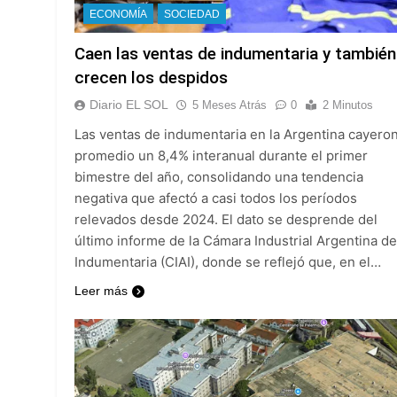
Marcha al Congreso
ECONOMÍA
SOCIEDAD
8 Horas Atrás
Caen las ventas de indumentaria y también
Tormentas severas
crecen los despidos
10 Horas Atrás
Senado debate el 
Diario EL SOL
5 Meses Atrás
0
2 Minutos
11 Horas Atrás
Las ventas de indumentaria en la Argentina cayero
Día del Cirujano T
promedio un 8,4% interanual durante el primer
11 Horas Atrás
bimestre del año, consolidando una tendencia
Alerta naranja en
negativa que afectó a casi todos los períodos
22 Horas Atrás
relevados desde 2024. El dato se desprende del
Denunciaron penal
último informe de la Cámara Industrial Argentina de
22 Horas Atrás
Indumentaria (CIAI), donde se reflejó que, en el…
Quilmes derrotó 2-
Leer más
22 Horas Atrás
Argentina y Brasil
23 Horas Atrás
Una nueva encuest
1 Día Atrás