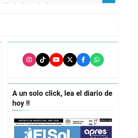
usión de chats privados
acundo Moyano
girar el proyecto a comisión
d Privada
A un solo click, lea el diario de
as
hoy !!