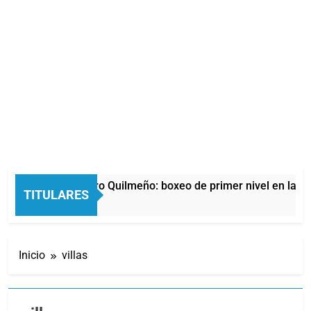
a noche del Afro Quilmeño: boxeo de primer nivel en la sede d
TITULARES
Horas Atrás
Inicio
villas