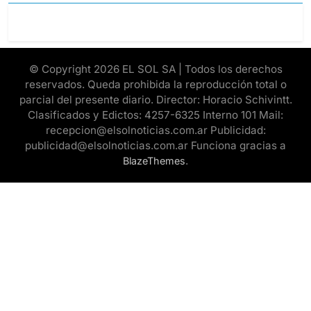
© Copyright 2026 EL SOL SA | Todos los derechos
reservados. Queda prohibida la reproducción total o
parcial del presente diario. Director: Horacio Schivintt.
Clasificados y Edictos: 4257-6325 Interno 101 Mail:
recepcion@elsolnoticias.com.ar Publicidad:
publicidad@elsolnoticias.com.ar Funciona gracias a
.
BlazeThemes