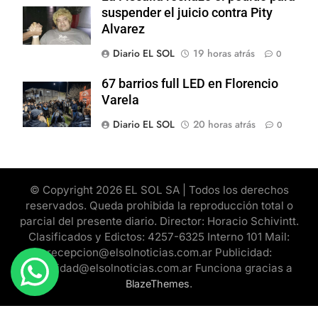
suspender el juicio contra Pity
Alvarez
Diario EL SOL
19 horas atrás
0
67 barrios full LED en Florencio
Varela
Diario EL SOL
20 horas atrás
0
© Copyright 2026 EL SOL SA | Todos los derechos
reservados. Queda prohibida la reproducción total o
parcial del presente diario. Director: Horacio Schivintt.
Clasificados y Edictos: 4257-6325 Interno 101 Mail:
recepcion@elsolnoticias.com.ar Publicidad:
publicidad@elsolnoticias.com.ar Funciona gracias a
.
BlazeThemes