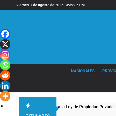
Saltar
viernes, 7 de agosto de 2026
3:39:37 PM
al
contenido
NACIONALES
PROVIN
ongreso contra la Ley de Propiedad Privada
Nu
1 H