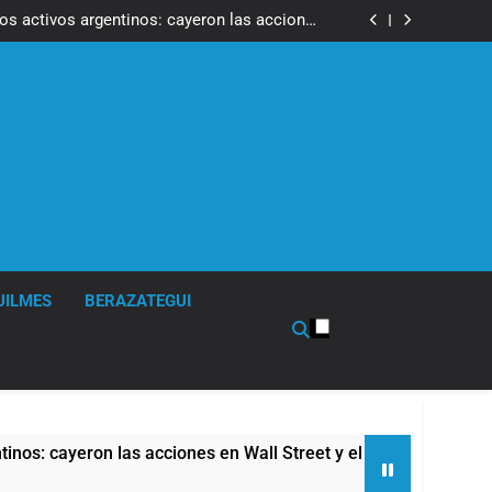
ron a la marcha frente al Congreso contra la
Ley de Propiedad Privada
los activos argentinos: cayeron las acciones
 riesgo país quedó al borde de los 450 puntos
isturbios frente al Congreso y calificó a los
ponsables como «delincuentes anarquistas»
de la Cerveza: los tres secretos para servirla
correctamente
ron a la marcha frente al Congreso contra la
Ley de Propiedad Privada
los activos argentinos: cayeron las acciones
 riesgo país quedó al borde de los 450 puntos
isturbios frente al Congreso y calificó a los
ponsables como «delincuentes anarquistas»
de la Cerveza: los tres secretos para servirla
correctamente
UILMES
BERAZATEGUI
acciones en Wall Street y el riesgo país quedó al borde de los