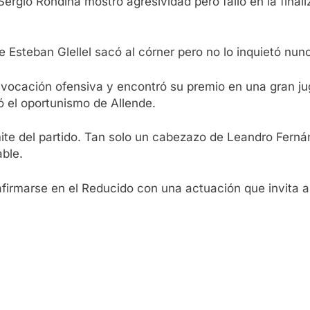
Sergio Rondina mostró agresividad pero falló en la fina
ue Esteban Glellel sacó al córner pero no lo inquietó nun
 vocación ofensiva y encontró su premio en una gran ju
ió el oportunismo de Allende.
ite del partido. Tan solo un cabezazo de Leandro Ferná
able.
firmarse en el Reducido con una actuación que invita a 