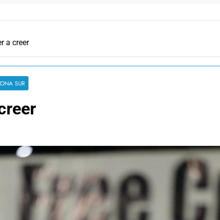
r a creer
ZONA SUR
 creer