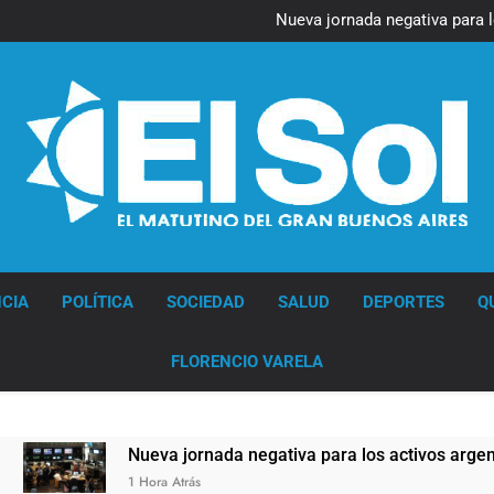
Figuras de la cultura se suma
Nueva jornada negativa para 
en Wall Street y el
Jorge Macri condenó los d
res
Día Internacional 
Figuras de la cultura se suma
Nueva jornada negativa para 
en Wall Street y el
Jorge Macri condenó los d
res
Día Internacional 
Diario EL SOL
CIA
POLÍTICA
SOCIEDAD
SALUD
DEPORTES
Q
FLORENCIO VARELA
eva jornada negativa para los activos argentinos: cayeron las 
ora Atrás