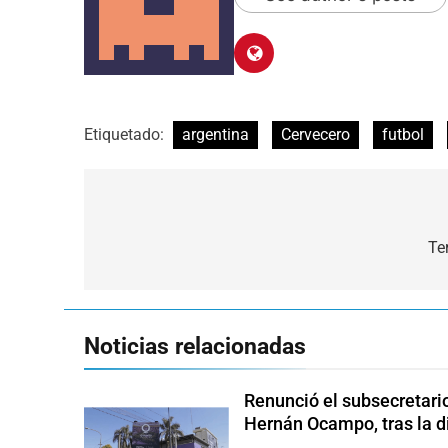
Etiquetado:
argentina
Cervecero
futbol
Navegación
de
Te
entradas
Noticias relacionadas
Renunció el subsecretari
Hernán Ocampo, tras la d