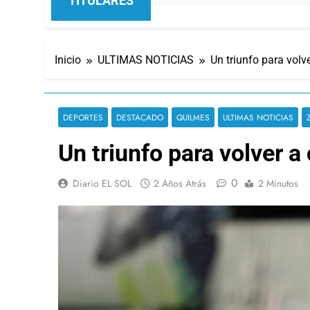
TITULARES
Inicio
ULTIMAS NOTICIAS
Un triunfo para volve
DEPORTES
DESTACADO
QUILMES
ULTIMAS NOTICIAS
Un triunfo para volver a
0
Diario EL SOL
2 Años Atrás
2 Minutos