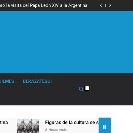
boxeo de primer nivel en la sede de Quilmes
ó la visita del Papa León XIV a la Argentina
ron a la marcha frente al Congreso contra la
Ley de Propiedad Privada
los activos argentinos: cayeron las acciones
 riesgo país quedó al borde de los 450 puntos
boxeo de primer nivel en la sede de Quilmes
ó la visita del Papa León XIV a la Argentina
ron a la marcha frente al Congreso contra la
Ley de Propiedad Privada
los activos argentinos: cayeron las acciones
 riesgo país quedó al borde de los 450 puntos
UILMES
BERAZATEGUI
Figuras de la cultura se sumaron a la marcha fr
6 Horas Atrás