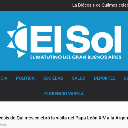
La noche del Afro Quilmeño: 
La Diócesis de Quilmes celebr
Figuras de la cultura se suma
Nueva jornada negativa para 
en Wall Street y el
La noche del Afro Quilmeño: 
La Diócesis de Quilmes celebr
Figuras de la cultura se suma
Nueva jornada negativa para 
en Wall Street y el
Diario EL SOL
CIA
POLÍTICA
SOCIEDAD
SALUD
DEPORTES
Q
FLORENCIO VARELA
 Quilmes celebró la visita del Papa León XIV a la Argentina