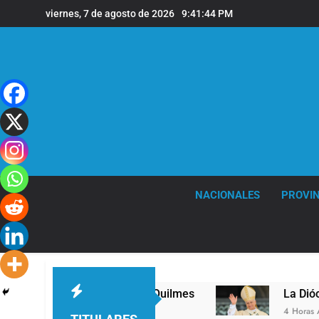
Saltar
viernes, 7 de agosto de 2026
9:41:44 PM
al
contenido
NACIONALES
PROVIN
er nivel en la sede de Quilmes
La Diócesis de
4 Horas Atrás