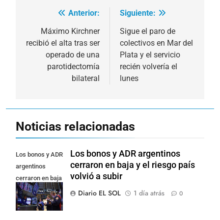
Anterior:
Siguiente:
Navegación
de
Máximo Kirchner
Sigue el paro de
recibió el alta tras ser
colectivos en Mar del
entradas
operado de una
Plata y el servicio
parotidectomía
recién volvería el
bilateral
lunes
Noticias relacionadas
Los bonos y ADR argentinos
Los bonos y ADR
cerraron en baja y el riesgo país
argentinos
volvió a subir
cerraron en baja
y el riesgo país
Diario EL SOL
1 día atrás
0
volvió a subir