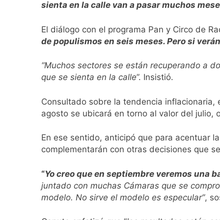
sienta en la calle van a pasar muchos mese
Transporte: un as
11 Horas Atrás
El diálogo con el programa Pan y Circo de Ra
Una gran convocat
de populismos en seis meses. Pero si verán 
11 Horas Atrás
Marcha al Congreso
“Muchos sectores se están recuperando a dos
14 Horas Atrás
que se sienta en la calle
”. Insistió.
Tormentas severas
16 Horas Atrás
Consultado sobre la tendencia inflacionaria, 
Senado debate el 
agosto se ubicará en torno al valor del julio,
17 Horas Atrás
Día del Cirujano T
En ese sentido, anticipó que para acentuar 
17 Horas Atrás
complementarán con otras decisiones que se
Alerta naranja en
1 Día Atrás
“
Yo creo que en septiembre veremos una ba
Denunciaron penal
juntado con muchas Cámaras que se compromet
1 Día Atrás
modelo. No sirve el modelo es especular”
, so