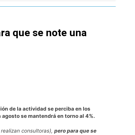
ío con mínimas cercanas a 1°C
ara que se note una
usión de chats privados
acundo Moyano
girar el proyecto a comisión
d Privada
ón de la actividad se perciba en los
en agosto se mantendrá en torno al 4%.
as
 realizan consultoras),
pero para que se