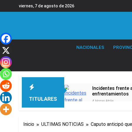
Saltar
viernes, 7 de agosto de 2026
al
contenido
NACIONALES
PROVINC
Incidentes frente 
enfrentamientos
TITULARES
4 Horas Atrás
La Fiscalía rechaz
4 Horas Atrás
67 barrios full LE
Inicio
ULTIMAS NOTICIAS
Caputo anticipó que
5 Horas Atrás