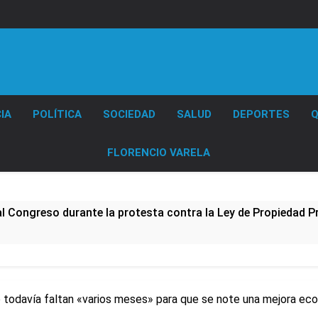
Diario EL SOL
IA
POLÍTICA
SOCIEDAD
SALUD
DEPORTES
Q
FLORENCIO VARELA
al Congreso durante la protesta contra la Ley de Propiedad P
ó el pedido para suspender el juicio contra Pity Alvarez
D en Florencio Varela
 todavía faltan «varios meses» para que se note una mejora ec