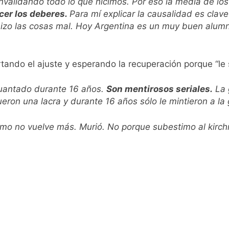
nvalidando todo lo que hicimos. Por eso la media de lo
cer los deberes.
Para mí explicar la causalidad es clav
hizo las cosas mal. Hoy Argentina es un muy buen alumno
ando el ajuste y esperando la recuperación porque “le s
guantado durante 16 años.
Son mentirosos seriales.
La 
fueron una lacra y durante 16 años sólo le mintieron a la
ismo no vuelve más. Murió. No porque subestimo al kirch