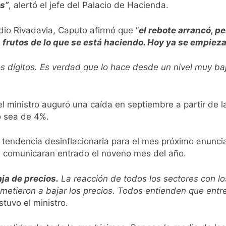
s”
, alertó el jefe del Palacio de Hacienda.
istente virtual para consultar infracciones en segundos
dio Rivadavia, Caputo afirmó que “
el rebote arrancó, p
oria en la obra teatral «Los Abuelos No Mienten»
frutos de lo que se está haciendo. Hoy ya se empieza 
: cortes, desvíos y operativo de seguridad por la protesta c
 dígitos. Es verdad que lo hace desde un nivel muy ba
 y fuertes ráfagas de viento: más de 10 provincias bajo ale
el ministro auguró una caída en septiembre a partir de 
proyecto sobre propiedad privada con foco en los desalojos
 o sea de 4%.
orácico: una especialidad clave para el cuidado de la salud re
la tendencia desinflacionaria para el mes próximo anun
 comunicaran entrado el noveno mes del año.
 Quilmes por tormentas severas y fuertes ráfagas de viento
ja de precios.
La reacción de todos los sectores con 
mente al abogado libertario que propuso tirar napalm sobre 
ieron a bajar los precios. Todos entienden que entre 
stuvo el ministro.