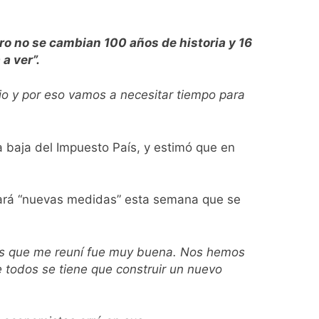
ero no se cambian 100 años de historia y 16
a ver”.
ontra la reforma de la Ley de Tierras
jo y por eso vamos a necesitar tiempo para
rta meteorológica
la baja del Impuesto País, y estimó que en
spiratoria en el Sanatorio Urquiza
ciará “nuevas medidas” esta semana que se
los que me reuní fue muy buena. Nos hemos
el Gran Buenos Aires
todos se tiene que construir un nuevo