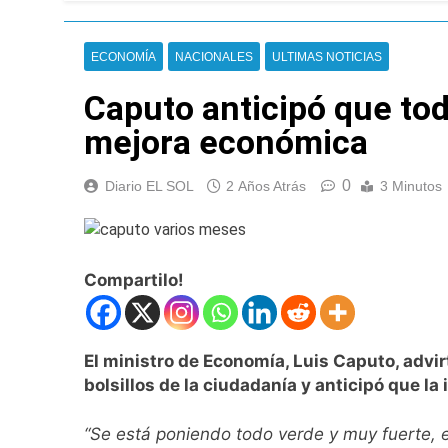
El temporal se des
5 Horas Atrás
ECONOMÍA
NACIONALES
ULTIMAS NOTICIAS
Kicillof marchó co
6 Horas Atrás
Caputo anticipó que tod
Renunció el subse
mejora económica
7 Horas Atrás
Candela Arizaga 
0
Diario EL SOL
2 Años Atrás
3 Minutos
8 Horas Atrás
La Libertad Avanza
8 Horas Atrás
Masiva movilizació
Compartilo!
8 Horas Atrás
La Diócesis de Qui
9 Horas Atrás
El ministro de Economía, Luis Caputo, advir
La Línea 148 pasó
bolsillos de la ciudadanía y anticipó que l
9 Horas Atrás
La Municipalidad d
“Se está poniendo todo verde y muy fuerte, e
9 Horas Atrás