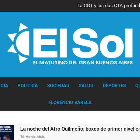
La CGT y las dos CTA profund
lucha con nuevas marchas cont
Diario EL SOL
CIA
POLÍTICA
SOCIEDAD
SALUD
DEPORTES
Q
FLORENCIO VARELA
La noche del Afro Quilmeño: boxeo de primer nivel en la sede 
6 Horas Atrás