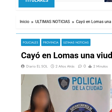
TITULARES
Inicio
ULTIMAS NOTICIAS
Cayó en Lomas una 
POLICIALES
PROVINCIA
ULTIMAS NOTICIAS
Cayó en Lomas una viud
0
Diario EL SOL
2 Años Atrás
2 Minutos