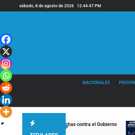
Saltar
sábado, 8 de agosto de 2026
12:44:48 PM
al
contenido
NACIONALES
PROVIN
ucha con nuevas marchas contra el Gobierno
1