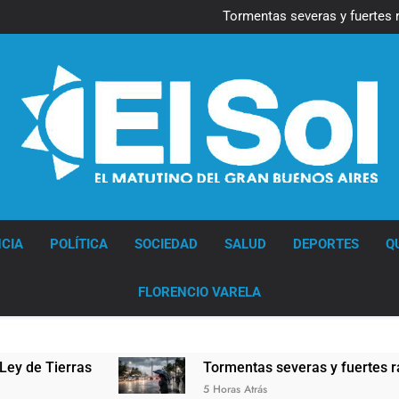
Marcha al Congreso: cor
pr
Tormentas severas y fuertes 
Senado debate el proye
Día del Cirujano Torácico:
Marcha al Congreso: cor
pr
Tormentas severas y fuertes 
Senado debate el proye
Día del Cirujano Torácico:
Diario EL SOL
CIA
POLÍTICA
SOCIEDAD
SALUD
DEPORTES
Q
FLORENCIO VARELA
ierras
Tormentas severas y fuertes ráfagas de
5 Horas Atrás