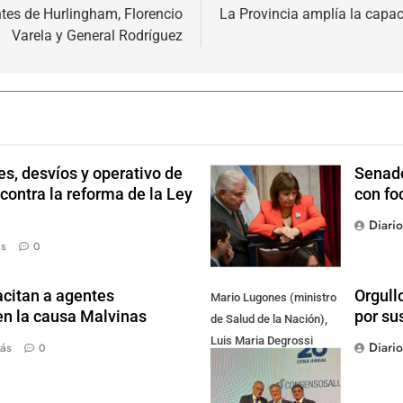
ntes de Hurlingham, Florencio
La Provincia amplía la capa
Varela y General Rodríguez
s, desvíos y operativo de
Senado
 contra la reforma de la Ley
con fo
Diari
ás
0
citan a agentes
Orgull
Mario Lugones (ministro
en la causa Malvinas
por su
de Salud de la Nación),
Luis Maria Degrossi
Diari
ás
0
(Presidente de Apres
Salud) y Cristian Mazza