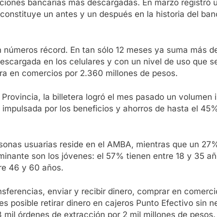
caciones bancarias más descargadas. En marzo registró
constituye un antes y un después en la historia del b
n números récord. En tan sólo 12 meses ya suma más de 
 descargada en los celulares y con un nivel de uso que 
pra en comercios por 2.360 millones de pesos.
Provincia, la billetera logró el mes pasado un volumen i
 impulsada por los beneficios y ahorros de hasta el 45
rsonas usuarias reside en el AMBA, mientras que un 27%
ominante son los jóvenes: el 57% tienen entre 18 y 35 a
re 46 y 60 años.
ferencias, enviar y recibir dinero, comprar en comercio
es posible retirar dinero en cajeros Punto Efectivo sin n
mil órdenes de extracción por 2 mil millones de pesos.