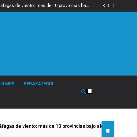
tes, desvíos y operativo de seguridad por la
otesta contra la reforma de la Ley de Tierras
ráfagas de viento: más de 10 provincias bajo
alerta meteorológica
cto sobre propiedad privada con foco en los
desalojos
 una especialidad clave para el cuidado de la
salud respiratoria en el Sanatorio Urquiza
tes, desvíos y operativo de seguridad por la
otesta contra la reforma de la Ley de Tierras
ráfagas de viento: más de 10 provincias bajo
alerta meteorológica
cto sobre propiedad privada con foco en los
desalojos
 una especialidad clave para el cuidado de la
salud respiratoria en el Sanatorio Urquiza
UILMES
BERAZATEGUI
 viento: más de 10 provincias bajo alerta meteorológica