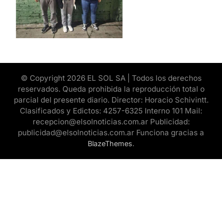
© Copyright 2026 EL SOL SA | Todos los derechos
reservados. Queda prohibida la reproducción total o
parcial del presente diario. Director: Horacio Schivintt.
Clasificados y Edictos: 4257-6325 Interno 101 Mail:
recepcion@elsolnoticias.com.ar Publicidad:
publicidad@elsolnoticias.com.ar Funciona gracias a
.
BlazeThemes