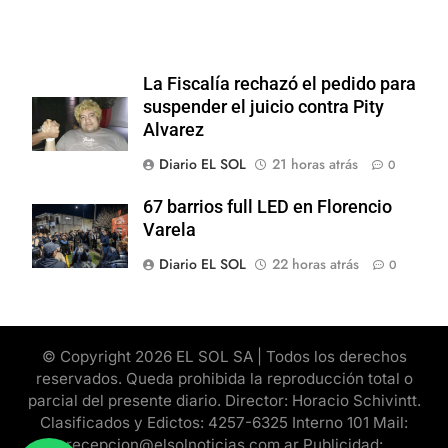
La Fiscalía rechazó el pedido para
suspender el juicio contra Pity
Alvarez
Diario EL SOL
21 horas atrás
0
67 barrios full LED en Florencio
Varela
Diario EL SOL
22 horas atrás
0
© Copyright 2026 EL SOL SA | Todos los derechos
reservados. Queda prohibida la reproducción total o
parcial del presente diario. Director: Horacio Schivintt.
Clasificados y Edictos: 4257-6325 Interno 101 Mail:
recepcion@elsolnoticias.com.ar Publicidad: