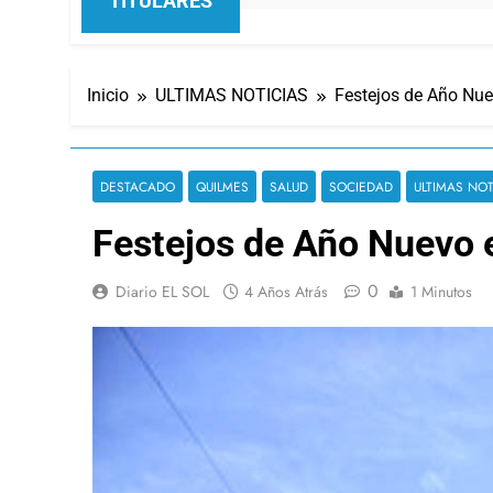
TITULARES
Inicio
ULTIMAS NOTICIAS
Festejos de Año Nue
DESTACADO
QUILMES
SALUD
SOCIEDAD
ULTIMAS NOT
Festejos de Año Nuevo 
0
Diario EL SOL
4 Años Atrás
1 Minutos