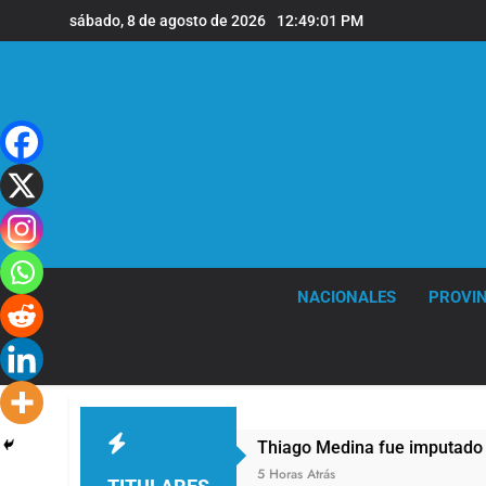
Saltar
sábado, 8 de agosto de 2026
12:49:02 PM
al
contenido
NACIONALES
PROVIN
Thiago Medina fue imputado formalmente por
5 Horas Atrás