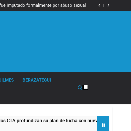
Messi, padre de Lionel Messi, a los 68 años
fue imputado formalmente por abuso sexual
ndizan su plan de lucha con nuevas marchas
contra el Gobierno
Messi, padre de Lionel Messi, a los 68 años
fue imputado formalmente por abuso sexual
ndizan su plan de lucha con nuevas marchas
contra el Gobierno
UILMES
BERAZATEGUI
an su plan de lucha con nuevas marchas contra el Gobierno