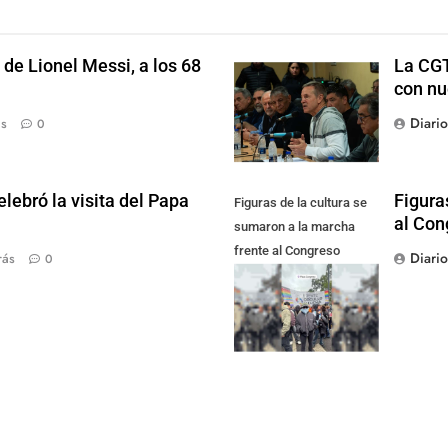
de Lionel Messi, a los 68
La CGT
con nu
Diari
ás
0
lebró la visita del Papa
Figura
Figuras de la cultura se
al Con
sumaron a la marcha
frente al Congreso
Diari
rás
0
contra la Ley de
Propiedad Privada