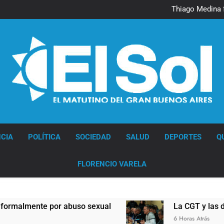
Murió Jorge 
Thiago Medina 
La CGT y las dos CTA profu
Murió Jorge 
Thiago Medina 
La CGT y las dos CTA profu
Diario EL SOL
CIA
POLÍTICA
SOCIEDAD
SALUD
DEPORTES
Q
FLORENCIO VARELA
 abuso sexual
La CGT y las dos CTA profundiz
6 Horas Atrás