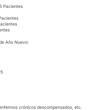
6 Pacientes
acientes
acientes
entes
s de Año Nuevo:
25
 enfermos crónicos descompensados, etc.