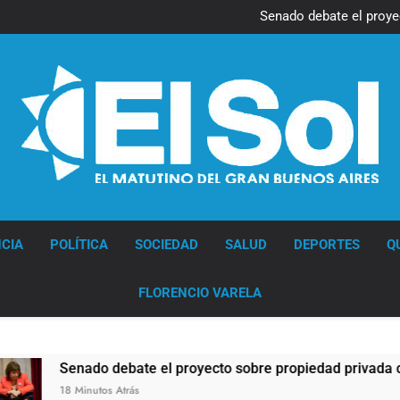
Tormentas severas y fuertes 
Senado debate el proye
Tormentas severas y fuertes 
Senado debate el proye
Diario EL SOL
CIA
POLÍTICA
SOCIEDAD
SALUD
DEPORTES
Q
FLORENCIO VARELA
o debate el proyecto sobre propiedad privada con foco en los 
os Atrás