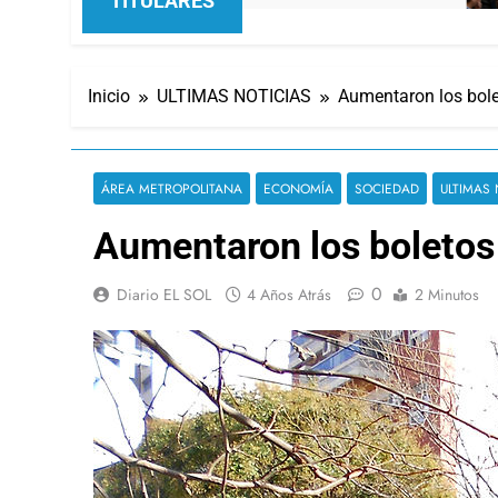
TITULARES
Inicio
ULTIMAS NOTICIAS
Aumentaron los bolet
ÁREA METROPOLITANA
ECONOMÍA
SOCIEDAD
ULTIMAS 
Aumentaron los boletos 
0
Diario EL SOL
4 Años Atrás
2 Minutos