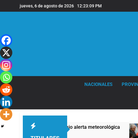
Saltar
jueves, 6 de agosto de 2026
12:23:10 PM
al
contenido
NACIONALES
PROVIN
0 provincias bajo alerta meteorológica
Senad
18 Minut