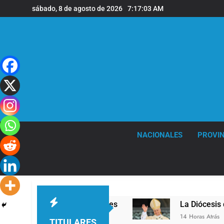
Saltar
sábado, 8 de agosto de 2026
7:17:04 AM
al
contenido
NACIONALES
PROVIN
n la sede de Quilmes
La Diócesis de Quilmes c
14 Horas Atrás
TITULARES