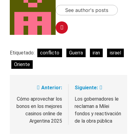
See author's posts
Etiquetado:
conflicto
Guerra
iran
israel
Oriente
Anterior:
Siguiente:
Navegación
de
Cómo aprovechar los
Los gobernadores le
bonos en los mejores
reclaman a Milei
entradas
casinos online de
fondos y reactivación
Argentina 2025
de la obra pública