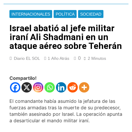
Murió Jorge Messi,
padre de Lionel
INTERNACIONALES
POLÍTICA
SOCIEDAD
Messi, a los 68 años
18 Horas Atrás
Thiago Medina fue
Israel abatió al jefe militar
imputado
iraní Ali Shadmani en un
formalmente por
19 Horas Atrás
abuso sexual
La CGT y las dos CTA
ataque aéreo sobre Teherán
profundizan su plan de
lucha con nuevas marchas
20 Horas Atrás
0
Diario EL SOL
1 Año Atrás
2 Minutos
contra el Gobierno
La noche del Afro
Quilmeño: boxeo de primer
nivel en la sede de Quilmes
1 Día Atrás
Compartilo!
La Diócesis de
Quilmes celebró la
visita del Papa León
2 Días Atrás
XIV a la Argentina
El comandante había asumido la jefatura de las
Figuras de la cultura se
sumaron a la marcha frente
fuerzas armadas tras la muerte de su predecesor,
al Congreso contra la Ley de
también asesinado por Israel. La operación apunta
2 Días Atrás
Propiedad Privada
a desarticular el mando militar iraní.
Nueva jornada
negativa para los