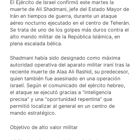
activos argentinos:
El Ejército de Israel confirmó este martes la
2 Días Atrás
cayeron las acciones
muerte de Ali Shadmani, jefe del Estado Mayor de
Jorge Macri condenó los
en Wall Street y el
disturbios frente al
Irán en tiempos de guerra, durante un ataque
riesgo país quedó al
Congreso y calificó a los
aéreo nocturno ejecutado en el centro de Teherán.
2 Días Atrás
borde de los 450
responsables como
Se trata de uno de los golpes más duros contra el
Día Internacional de
puntos
«delincuentes anarquistas»
la Cerveza: los tres
alto mando militar de la República Islámica, en
secretos para
plena escalada bélica.
2 Días Atrás
servirla
El frío polar se
correctamente
instala en Buenos
Shadmani había sido designado como máxima
Aires: mejora el
autoridad operativa del aparato militar iraní tras la
2 Días Atrás
tiempo y llegan las
Día de San Cayetano: por
reciente muerte de Alaa Ali Rashid, su predecesor,
temperaturas más
qué se celebra cada 7 de
quien también fue asesinado en una operación
bajas de la semana
agosto y qué representa
israelí. Según el comunicado del ejército hebreo,
2 Días Atrás
para los argentinos
El Senado aprobó la
el ataque se ejecutó gracias a “inteligencia
ley de propiedad
precisa” y una “oportunidad repentina” que
privada, pero el
permitió localizar al general en un centro de
2 Días Atrás
Gobierno debió
Incidentes frente al
mando estratégico.
eliminar otro capítulo
Congreso durante la
protesta contra la
2 Días Atrás
Objetivo de alto valor militar
Ley de Propiedad
La Fiscalía rechazó el
Privada: hubo
pedido para