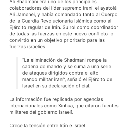
Ali Shadmani era uno de los principales
detenidos y
suspender el juicio
2 Días Atrás
enfrentamientos
colaboradores del líder supremo iraní, el ayatolá
contra Pity Alvarez
67 barrios full LED en
Ali Jamenei, y había comandado tanto al Cuerpo
Florencio Varela
de la Guardia Revolucionaria Islámica como al
2 Días Atrás
Ejército regular de Irán. Su rol como coordinador
El temporal se despide del
de todas las fuerzas en este nuevo conflicto lo
AMBA: cuándo dejará de
convirtió en un objetivo prioritario para las
llover y llega una ola de frío
2 Días Atrás
fuerzas israelíes.
con mínimas cercanas a 1°C
Kicillof marchó
contra la Ley de
“La eliminación de Shadmani rompe la
Propiedad Privada de
2 Días Atrás
cadena de mando y se suma a una serie
Milei
de ataques dirigidos contra el alto
mando militar iraní”, señaló el Ejército de
Israel en su declaración oficial.
La información fue replicada por agencias
internacionales como Xinhua, que citaron fuentes
militares del gobierno israelí.
Crece la tensión entre Irán e Israel