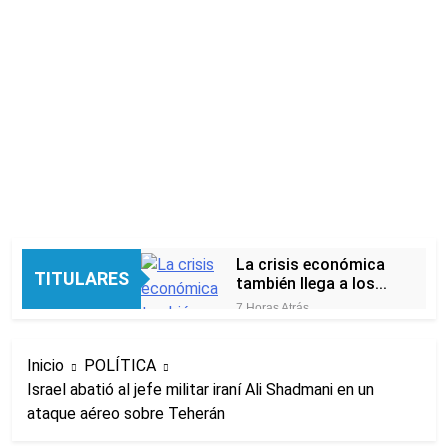
La crisis económica
TITULARES
también llega a los
templos: casi la
7 Horas Atrás
mitad de quienes
Economía en dos
buscan ayuda pide
velocidades
alimentos, dinero o
Inicio
POLÍTICA
13 Horas Atrás
trabajo
Israel abatió al jefe militar iraní Ali Shadmani en un
Lionel Messi llegará a
ataque aéreo sobre Teherán
Rosario para despedir a su
padre Jorge Messi
14 Horas Atrás