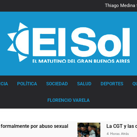
Murió Jorge 
Thiago Medina 
La CGT y las dos CTA profu
Murió Jorge 
Thiago Medina 
La CGT y las dos CTA profu
Diario EL SOL
CIA
POLÍTICA
SOCIEDAD
SALUD
DEPORTES
Q
FLORENCIO VARELA
mente por abuso sexual
La CGT y las dos CTA
4 Horas Atrás