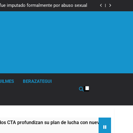
Messi, padre de Lionel Messi, a los 68 años
fue imputado formalmente por abuso sexual
ndizan su plan de lucha con nuevas marchas
contra el Gobierno
Messi, padre de Lionel Messi, a los 68 años
fue imputado formalmente por abuso sexual
ndizan su plan de lucha con nuevas marchas
contra el Gobierno
UILMES
BERAZATEGUI
 profundizan su plan de lucha con nuevas marchas contra el 