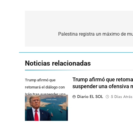
Navegación
de
Palestina registra un máximo de mu
entradas
Noticias relacionadas
Trump afirmó que retomará
Trump afirmó que
suspender una ofensiva m
retomará el diálogo con
Irán tras suspender una
Diario EL SOL
5 Días Atrás
ofensiva militar