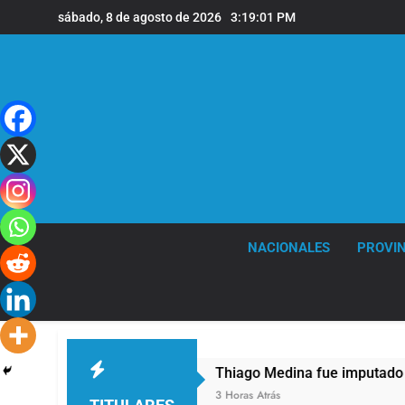
Saltar
sábado, 8 de agosto de 2026
3:19:02 PM
al
contenido
NACIONALES
PROVIN
 68 años
Thiago Medina fue imputado formal
3 Horas Atrás