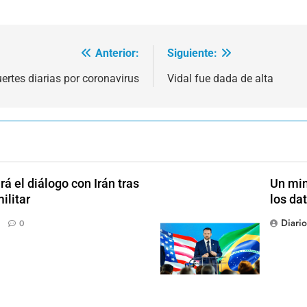
Anterior:
Siguiente:
ertes diarias por coronavirus
Vidal fue dada de alta
 el diálogo con Irán tras
Un min
ilitar
los da
Diari
0