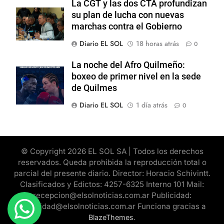
La CGT y las dos CTA profundizan
su plan de lucha con nuevas
marchas contra el Gobierno
Diario EL SOL
18 horas atrás
0
La noche del Afro Quilmeño:
boxeo de primer nivel en la sede
de Quilmes
Diario EL SOL
1 día atrás
0
© Copyright 2026 EL SOL SA | Todos los derechos
reservados. Queda prohibida la reproducción total o
parcial del presente diario. Director: Horacio Schivintt.
Clasificados y Edictos: 4257-6325 Interno 101 Mail:
recepcion@elsolnoticias.com.ar Publicidad:
publicidad@elsolnoticias.com.ar Funciona gracias a
.
BlazeThemes