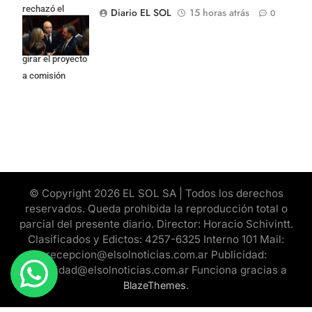
rechazó el
Diario EL SOL
15 horas atrás
0
pedido del
peronismo de
girar el proyecto
a comisión
© Copyright 2026 EL SOL SA | Todos los derechos
reservados. Queda prohibida la reproducción total o
parcial del presente diario. Director: Horacio Schivintt.
Clasificados y Edictos: 4257-6325 Interno 101 Mail:
recepcion@elsolnoticias.com.ar Publicidad:
publicidad@elsolnoticias.com.ar Funciona gracias a
.
BlazeThemes