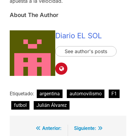
apuesta a la velocidad.
About The Author
Diario EL SOL
See author's posts
Etiquetado:
argentina
automovilismo
F1
futbol
Julián Álvarez
Anterior:
Siguiente:
Navegación