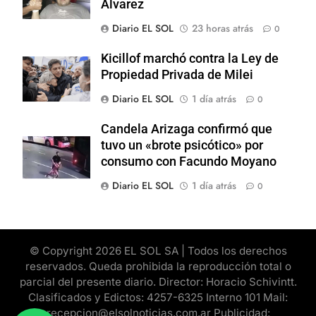
Alvarez
Diario EL SOL
23 horas atrás
0
Kicillof marchó contra la Ley de
Propiedad Privada de Milei
Diario EL SOL
1 día atrás
0
Candela Arizaga confirmó que
tuvo un «brote psicótico» por
consumo con Facundo Moyano
Diario EL SOL
1 día atrás
0
© Copyright 2026 EL SOL SA | Todos los derechos
reservados. Queda prohibida la reproducción total o
parcial del presente diario. Director: Horacio Schivintt.
Clasificados y Edictos: 4257-6325 Interno 101 Mail:
recepcion@elsolnoticias.com.ar Publicidad: