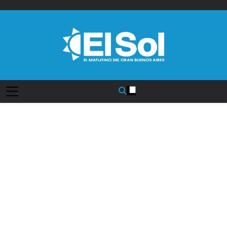
Saltar
al
contenido
Diario EL SOL