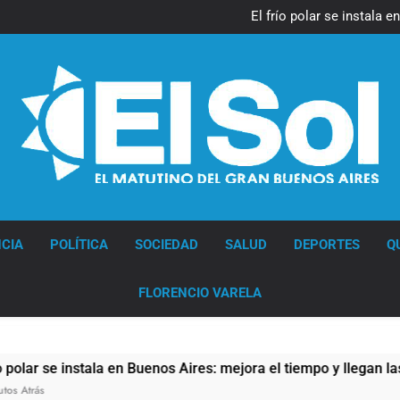
Día Internacional 
El frío polar se instala 
El Senado aprobó la ley 
Día Internacional 
El frío polar se instala 
El Senado aprobó la ley 
Diario EL SOL
CIA
POLÍTICA
SOCIEDAD
SALUD
DEPORTES
Q
FLORENCIO VARELA
 se instala en Buenos Aires: mejora el tiempo y llegan las tem