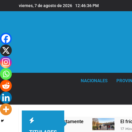
Saltar
viernes, 7 de agosto de 2026
12:46:37 PM
al
contenido
NACIONALES
PROVIN
etos para servirla correctamente
El frío polar
17 Minutos Atrás