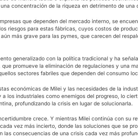
na concentración de la riqueza en detrimento de una di
 empresas que dependen del mercado interno, se encuent
los riesgos para estas fábricas, cuyos costos de prod
s aún más grave para las pymes, que carecen del respal
ntento generalizado con la política tradicional y ha se
ral, que promueve la eliminación de regulaciones y una m
quellos sectores fabriles que dependen del consumo loc
estas económicas de Milei y las necesidades de la indust
y a los industriales como enemigos del progreso, lo ciert
ina, profundizando la crisis en lugar de solucionarla.
certidumbre crece. Y mientras Milei continúa con su retó
 cada vez más incierto, donde las soluciones que se pr
on las consecuencias de una crisis cada vez más profun