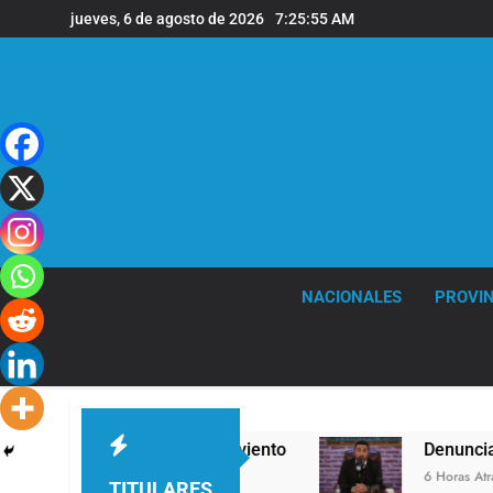
Saltar
jueves, 6 de agosto de 2026
7:25:56 AM
al
contenido
NACIONALES
PROVIN
fuertes ráfagas de viento
Denunciaron penalm
6 Horas Atrás
TITULARES