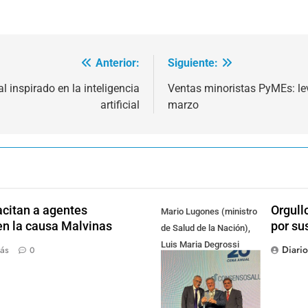
Anterior:
Siguiente:
 inspirado en la inteligencia
Ventas minoristas PyMEs: lev
artificial
marzo
citan a agentes
Orgull
Mario Lugones (ministro
en la causa Malvinas
por su
de Salud de la Nación),
Luis Maria Degrossi
Diari
ás
0
(Presidente de Apres
Salud) y Cristian Mazza
(Presidente de ALAMI)